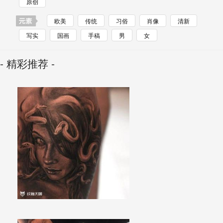
原创
欧美
传统
习俗
肖像
清新
写实
国画
手稿
男
女
- 精彩推荐 -