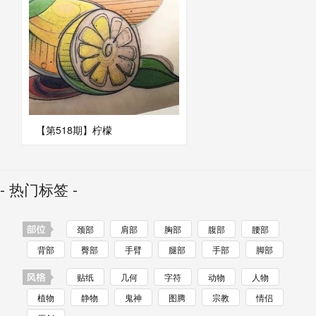
【第518期】柠檬
- 热门标签 -
颈部
肩部
胸部
腹部
腰部
背部
臀部
手臂
腿部
手部
脚部
贴纸
几何
字符
动物
人物
植物
静物
鬼神
图腾
宗教
情侣