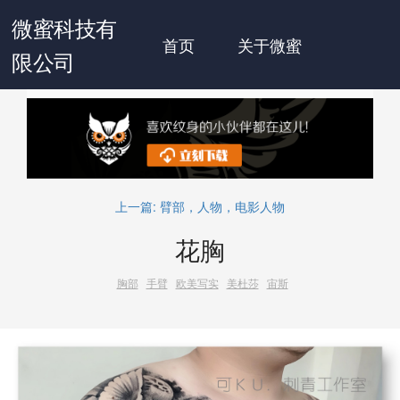
微蜜科技有
首页
关于微蜜
限公司
上一篇:
臂部，人物，电影人物
花胸
胸部
手臂
欧美写实
美杜莎
宙斯