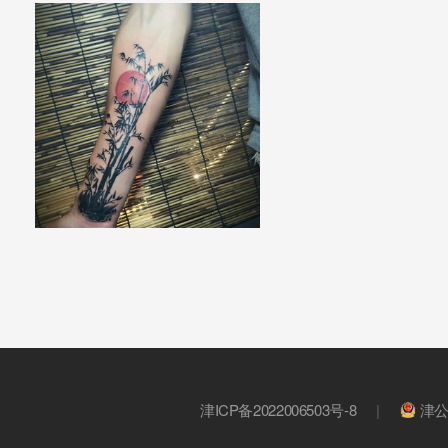
津ICP备2022006503号-8
|
津公