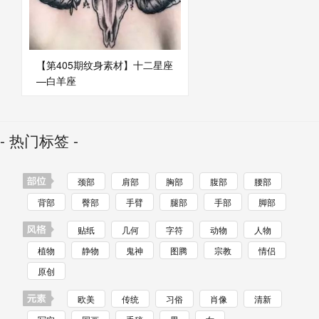
【第405期纹身素材】十二星座
—白羊座
- 热门标签 -
颈部
肩部
胸部
腹部
腰部
背部
臀部
手臂
腿部
手部
脚部
贴纸
几何
字符
动物
人物
植物
静物
鬼神
图腾
宗教
情侣
原创
欧美
传统
习俗
肖像
清新