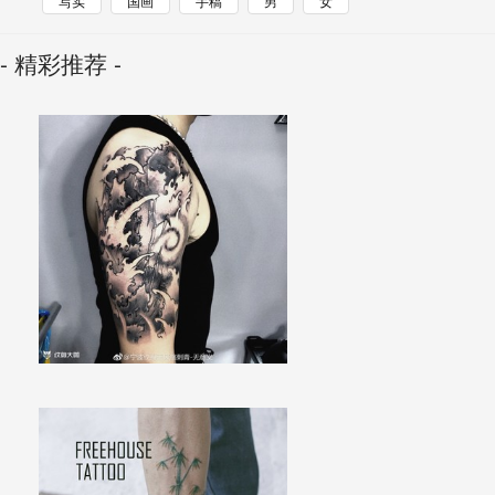
写实
国画
手稿
男
女
- 精彩推荐 -