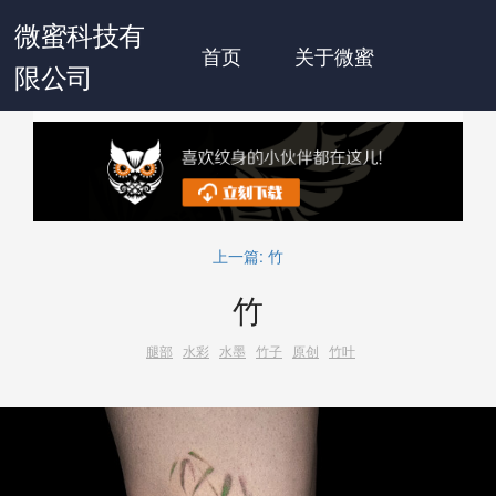
微蜜科技有
首页
关于微蜜
限公司
上一篇:
竹
竹
腿部
水彩
水墨
竹子
原创
竹叶