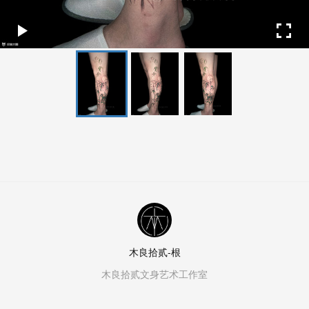
木良拾贰-根
木良拾贰文身艺术工作室